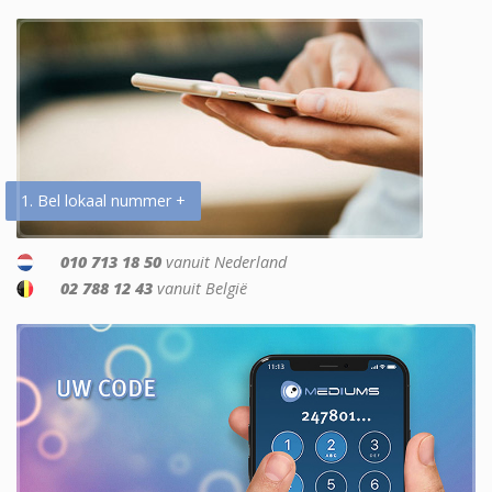
1. Bel lokaal nummer +
010 713 18 50
vanuit Nederland
02 788 12 43
vanuit België