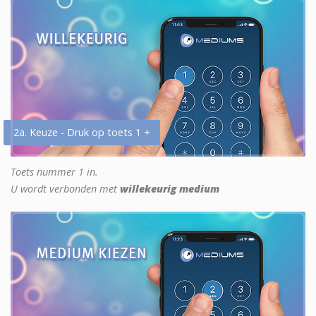
2a. Keuze - Druk op toets 1 +
Toets nummer 1 in.
U wordt verbonden met
willekeurig medium