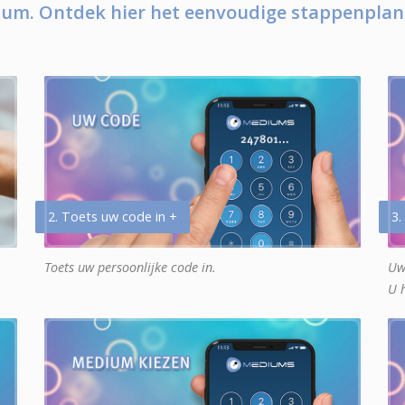
um. Ontdek hier het eenvoudige stappenplan
2. Toets uw code in +
3.
Toets uw persoonlijke code in.
Uw
U 