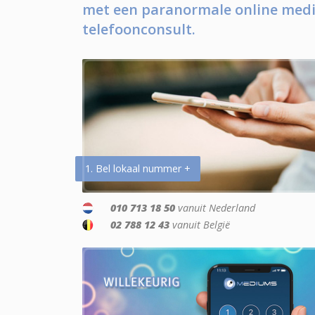
met een paranormale online medi
telefoonconsult.
1. Bel lokaal nummer +
010 713 18 50
vanuit Nederland
02 788 12 43
vanuit België