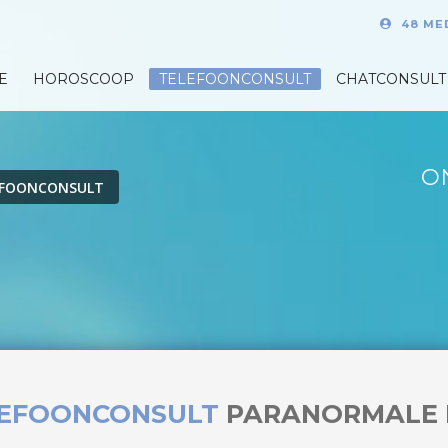
48 ME
E
HOROSCOOP
TELEFOONCONSULT
CHATCONSULT
O
EFOONCONSULT
LEFOONCONSULT
PARANORMALE 