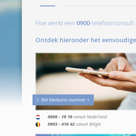
Hoe werkt een
0900
-telefoonconsul
Ontdek hieronder het eenvoudige
1. Bel Mediums-nummer +
0909 - 19 19
vanuit Nederland
0903 - 416 42
vanuit België