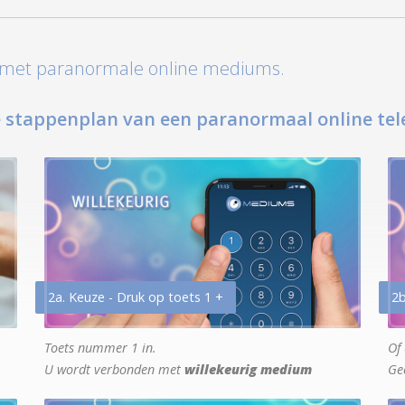
t met paranormale online mediums.
 stappenplan van een paranormaal online tel
2a. Keuze - Druk op toets 1 +
2b
Toets nummer 1 in.
Of 
U wordt verbonden met
willekeurig medium
Ge