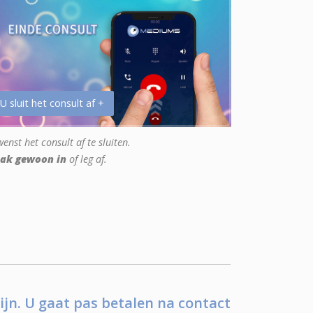
 U sluit het consult af +
enst het consult af te sluiten.
ak gewoon in
of leg af.
ijn. U gaat pas betalen na contact