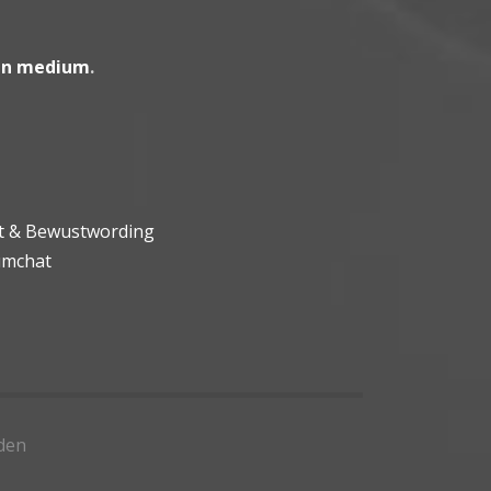
en medium
.
ht & Bewustwording
umchat
den