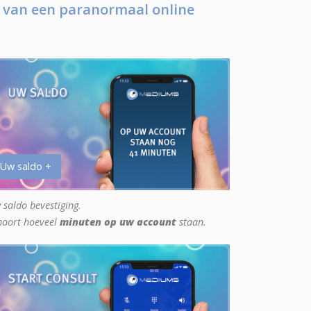
 van een paranormaal online
 Uw saldo +
 saldo bevestiging.
hoort hoeveel
minuten op uw account
staan.