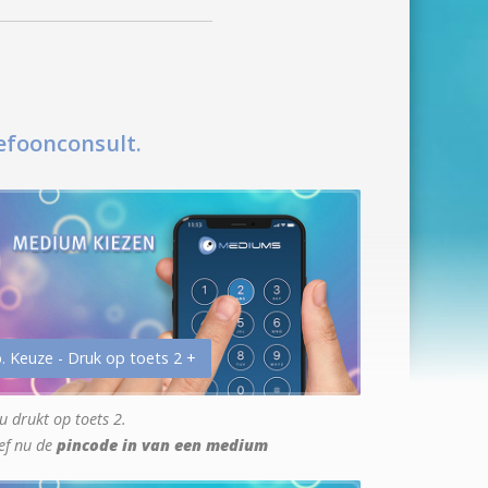
efoonconsult.
. Keuze - Druk op toets 2 +
u drukt op toets 2.
ef nu de
pincode in van een medium