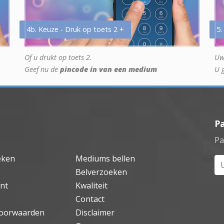
4b. Keuze - Druk op toets 2 +
5.
Of u drukt op toets 2.
Uw
Geef nu de
pincode in van een medium
U 
P
Pa
eken
Mediums bellen
Uw
Belverzoeken
nt
Kwaliteit
Contact
oorwaarden
Disclaimer