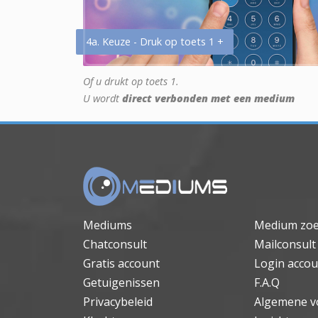
4a. Keuze - Druk op toets 1 +
Of u drukt op toets 1.
U wordt
direct verbonden met een medium
Mediums
Medium zo
Chatconsult
Mailconsult
Gratis account
Login accou
Getuigenissen
F.A.Q
Privacybeleid
Algemene v