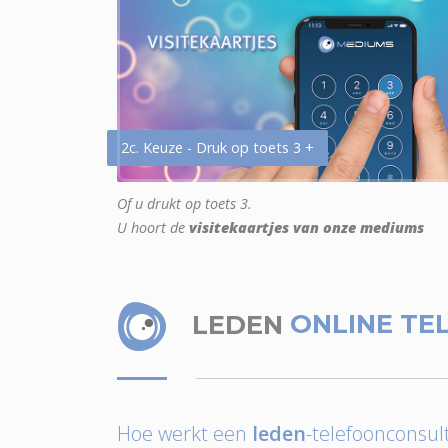
2c. Keuze - Druk op toets 3 +
Of u drukt op toets 3.
U hoort de
visitekaartjes van onze mediums
LEDEN
ONLINE TE
Hoe werkt een
leden
-telefoonconsult