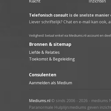
Klacht
Inzichten
Telefonisch consult
is de snelste manier
Liever schriftelijk? Chat en e-mail kan ook, al
Veiligheid: betaal enkel via Mediums.nl-account en de
Bronnen & sitemap
Liefde & Relaties
Toekomst & Begeleiding
Consulenten
Aanmelden als Medium
Mediums.nl
© sinds 2006 - 2026
- mediums N
Paranormale Hulplijn:mediums geven inzich