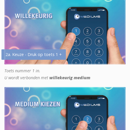
2a. Keuze - Druk op toets 1 +
Toets nummer 1 in.
U wordt verbonden met
willekeurig medium