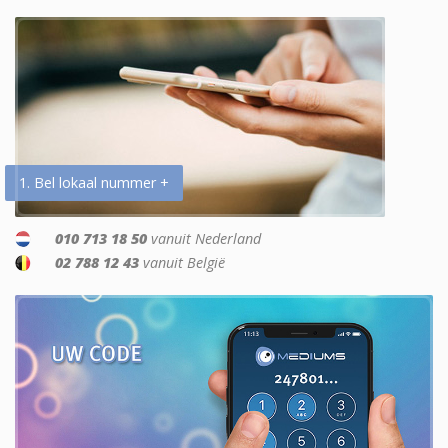
1. Bel lokaal nummer +
010 713 18 50
vanuit Nederland
02 788 12 43
vanuit België