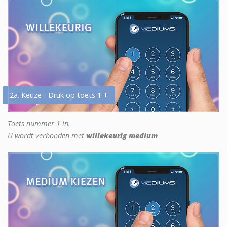
2a. Keuze - Druk op toets 1 +
Toets nummer 1 in.
U wordt verbonden met
willekeurig medium