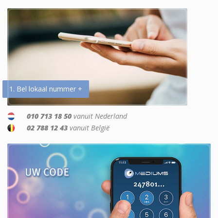
1. Bel lokaal nummer +
010 713 18 50
vanuit Nederland
02 788 12 43
vanuit België