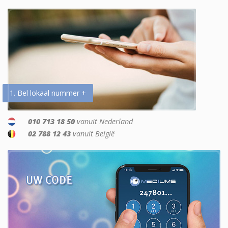
1. Bel lokaal nummer +
010 713 18 50
vanuit Nederland
02 788 12 43
vanuit België