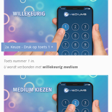
2a. Keuze - Druk op toets 1 +
Toets nummer 1 in.
U wordt verbonden met
willekeurig medium