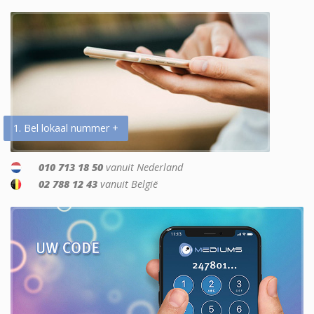
1. Bel lokaal nummer +
010 713 18 50
vanuit Nederland
02 788 12 43
vanuit België