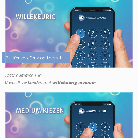
2a. Keuze - Druk op toets 1 +
Toets nummer 1 in.
U wordt verbonden met
willekeurig medium