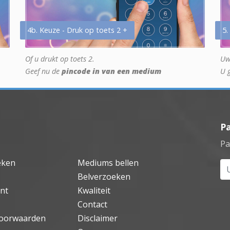
4b. Keuze - Druk op toets 2 +
5.
Of u drukt op toets 2.
Uw
Geef nu de
pincode in van een medium
U 
P
Pa
eken
Mediums bellen
Uw
Belverzoeken
nt
Kwaliteit
Contact
oorwaarden
Disclaimer