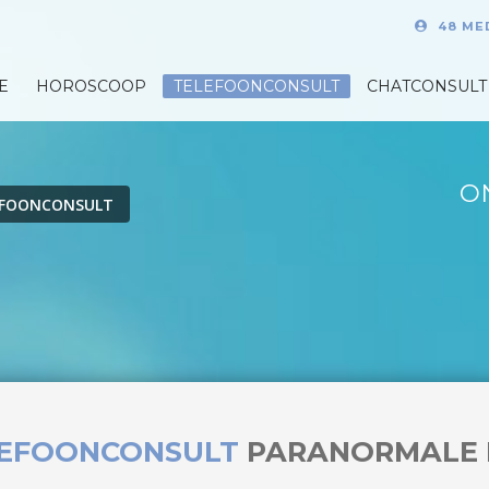
48 ME
E
HOROSCOOP
TELEFOONCONSULT
CHATCONSULT
O
EFOONCONSULT
LEFOONCONSULT
PARANORMALE 