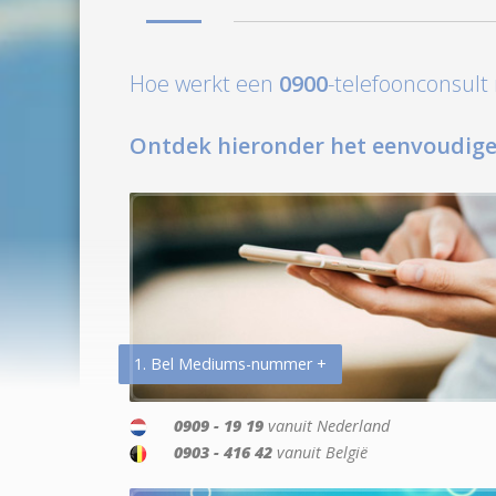
Hoe werkt een
0900
-telefoonconsul
Ontdek hieronder het eenvoudige
1. Bel Mediums-nummer +
0909 - 19 19
vanuit Nederland
0903 - 416 42
vanuit België