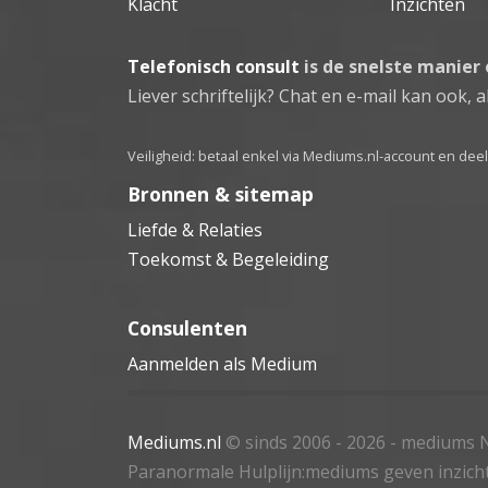
Klacht
Inzichten
Telefonisch consult
is de snelste manier
Liever schriftelijk? Chat en e-mail kan ook, al
Veiligheid: betaal enkel via Mediums.nl-account en de
Bronnen & sitemap
Liefde & Relaties
Toekomst & Begeleiding
Consulenten
Aanmelden als Medium
Mediums.nl
© sinds 2006 - 2026
- mediums N
Paranormale Hulplijn:mediums geven inzich