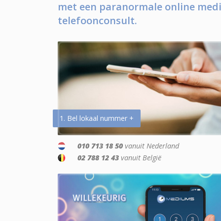
met een paranormale online medi
telefoonconsult.
1. Bel lokaal nummer +
010 713 18 50
vanuit Nederland
02 788 12 43
vanuit België