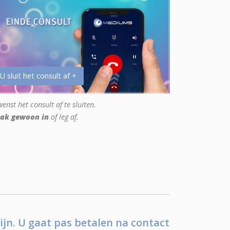
 U sluit het consult af +
enst het consult af te sluiten.
ak gewoon in
of leg af.
ijn. U gaat pas betalen na contact