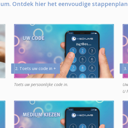
um. Ontdek hier het eenvoudige stappenplan
2. Toets uw code in +
3.
Toets uw persoonlijke code in.
Uw
U 