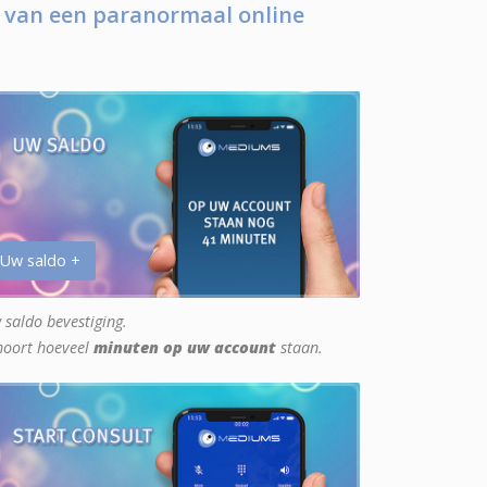
 van een paranormaal online
 Uw saldo +
 saldo bevestiging.
hoort hoeveel
minuten op uw account
staan.