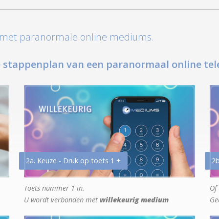
t met paranormale online mediums.
 stappenplan van een paranormaal online tel
2a. Keuze - Druk op toets 1 +
2b
Toets nummer 1 in.
Of 
U wordt verbonden met
willekeurig medium
Ge