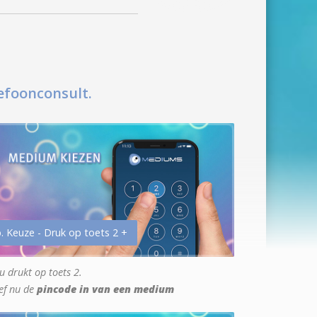
efoonconsult.
. Keuze - Druk op toets 2 +
u drukt op toets 2.
ef nu de
pincode in van een medium