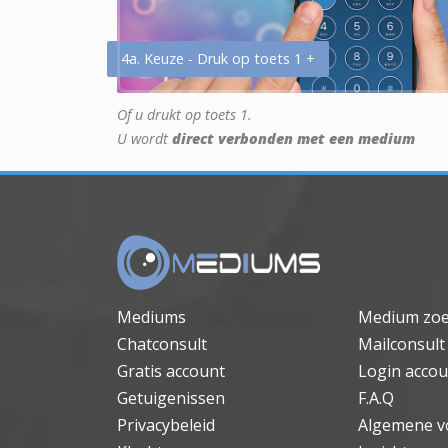
4a. Keuze - Druk op toets 1 +
Of u drukt op toets 1.
U wordt
direct verbonden met een medium
Mediums
Medium zo
Chatconsult
Mailconsult
Gratis account
Login accou
Getuigenissen
F.A.Q
Privacybeleid
Algemene v