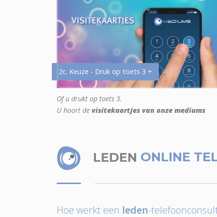
2c. Keuze - Druk op toets 3 +
Of u drukt op toets 3.
U hoort de
visitekaartjes van onze mediums
LEDEN
ONLINE TE
Hoe werkt een
leden
-telefoonconsult