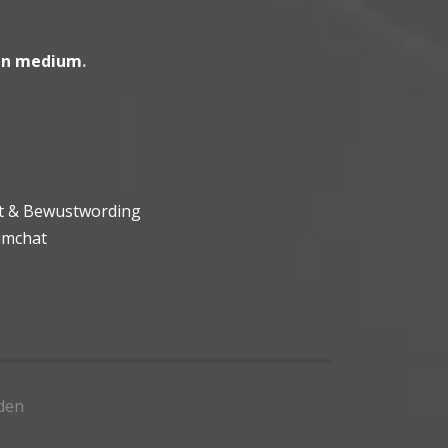
en medium
.
ht & Bewustwording
umchat
den