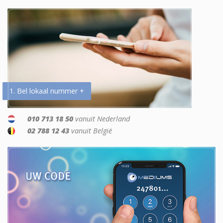
1. Bel lokaal nummer +
010 713 18 50
vanuit Nederland
02 788 12 43
vanuit België