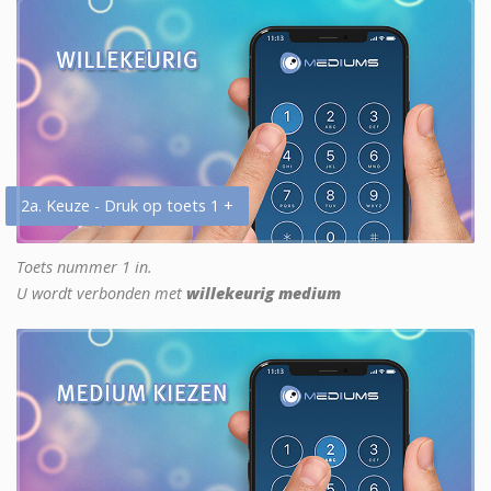
2a. Keuze - Druk op toets 1 +
Toets nummer 1 in.
U wordt verbonden met
willekeurig medium