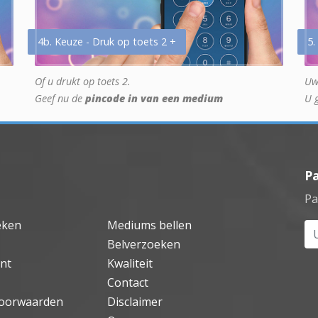
4b. Keuze - Druk op toets 2 +
5.
Of u drukt op toets 2.
Uw
Geef nu de
pincode in van een medium
U 
P
Pa
eken
Mediums bellen
Uw
Belverzoeken
nt
Kwaliteit
Contact
oorwaarden
Disclaimer