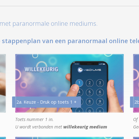
t met paranormale online mediums.
 stappenplan van een paranormaal online tel
2a. Keuze - Druk op toets 1 +
2b
Toets nummer 1 in.
Of 
U wordt verbonden met
willekeurig medium
Ge