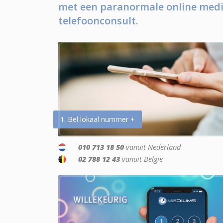
met een paranormale online medi
telefoonconsult.
1. Bel lokaal nummer +
010 713 18 50
vanuit Nederland
02 788 12 43
vanuit België