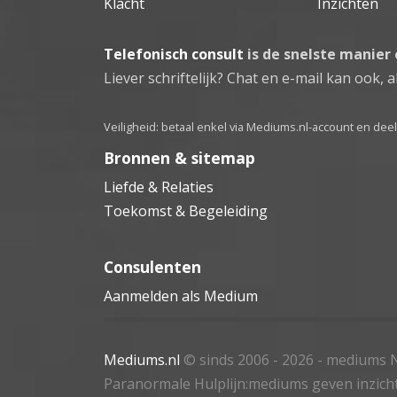
Klacht
Inzichten
Telefonisch consult
is de snelste manier
Liever schriftelijk? Chat en e-mail kan ook, al
Veiligheid: betaal enkel via Mediums.nl-account en de
Bronnen & sitemap
Liefde & Relaties
Toekomst & Begeleiding
Consulenten
Aanmelden als Medium
Mediums.nl
© sinds 2006 - 2026
- mediums N
Paranormale Hulplijn:mediums geven inzich