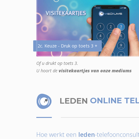
2c. Keuze - Druk op toets 3 +
Of u drukt op toets 3.
U hoort de
visitekaartjes van onze mediums
LEDEN
ONLINE TE
Hoe werkt een
leden
-telefoonconsult