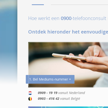
Hoe werkt een
0900
-telefoonconsul
Ontdek hieronder het eenvoudige
1. Bel Mediums-nummer +
0909 - 19 19
vanuit Nederland
0903 - 416 42
vanuit België