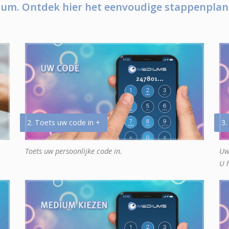
um. Ontdek hier het eenvoudige stappenplan
2. Toets uw code in +
3.
Toets uw persoonlijke code in.
Uw
U 