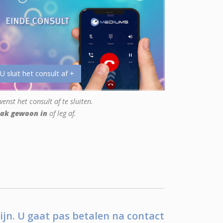
 U sluit het consult af +
enst het consult af te sluiten.
ak gewoon in
of leg af.
ijn. U gaat pas betalen na contact