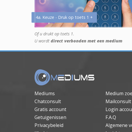
4a. Keuze - Druk op toets 1 +
Of u drukt op toets 1.
U wordt
direct verbonden met een medium
Mediums
Medium zo
Chatconsult
Mailconsult
Gratis account
Login accou
Getuigenissen
F.A.Q
Privacybeleid
Algemene v