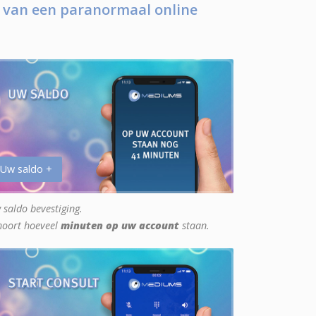
 van een paranormaal online
 Uw saldo +
 saldo bevestiging.
hoort hoeveel
minuten op uw account
staan.