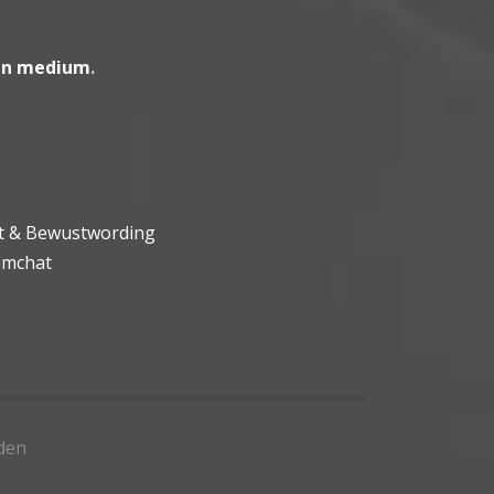
en medium
.
ht & Bewustwording
umchat
den