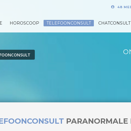
48 ME
E
HOROSCOOP
TELEFOONCONSULT
CHATCONSULT
O
EFOONCONSULT
LEFOONCONSULT
PARANORMALE 