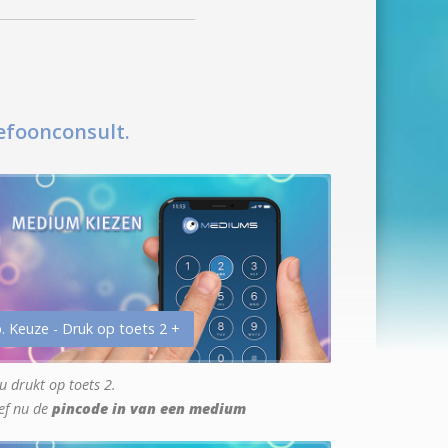
efoonconsult.
. Keuze - Druk op toets 2 +
u drukt op toets 2.
ef nu de
pincode in van een medium