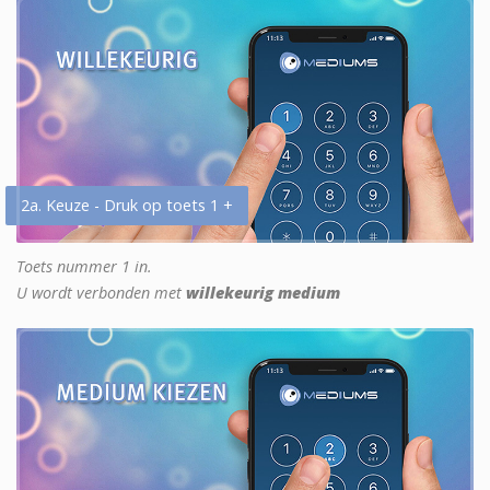
2a. Keuze - Druk op toets 1 +
Toets nummer 1 in.
U wordt verbonden met
willekeurig medium