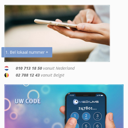
1. Bel lokaal nummer +
010 713 18 50
vanuit Nederland
02 788 12 43
vanuit België