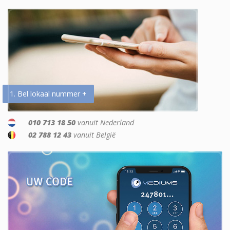
1. Bel lokaal nummer +
010 713 18 50
vanuit Nederland
02 788 12 43
vanuit België