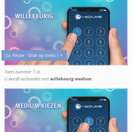
2a. Keuze - Druk op toets 1 +
Toets nummer 1 in.
U wordt verbonden met
willekeurig medium