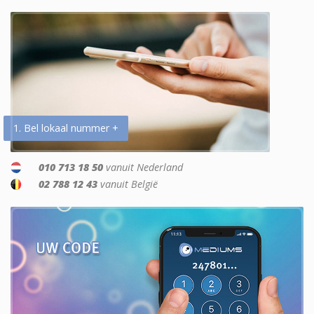
1. Bel lokaal nummer +
010 713 18 50
vanuit Nederland
02 788 12 43
vanuit België