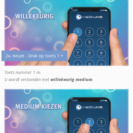
2a. Keuze - Druk op toets 1 +
Toets nummer 1 in.
U wordt verbonden met
willekeurig medium