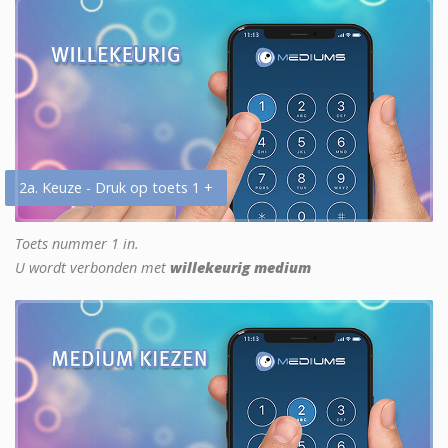
2a. Keuze - Druk op toets 1 +
Toets nummer 1 in.
U wordt verbonden met
willekeurig medium