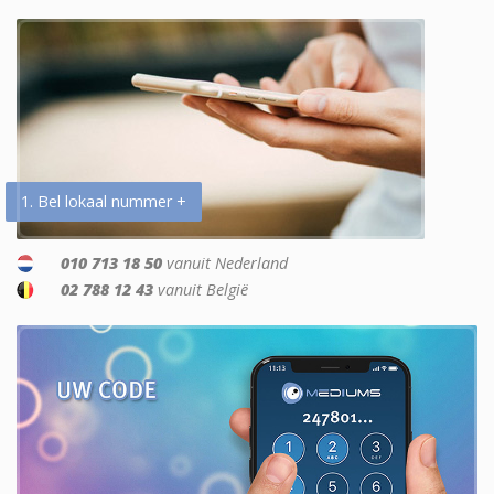
1. Bel lokaal nummer +
010 713 18 50
vanuit Nederland
02 788 12 43
vanuit België